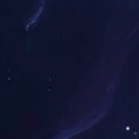
网站首页
关于我们
新闻中心
产品中心
成功
kaiyun·开云（中国）官方网站-kaiyun.com 版权所有
网站后台