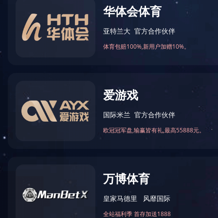
产品中心
kaiyun·开云（中国）官方网站-
kaiyun.com
台湾徕通（莱璟）
日本沙迪克
现代威亚
韩华走心机
kaiyun·开云（中国）官方网
站-kaiyun.com
kaiyun·开云（中国）官方网站-