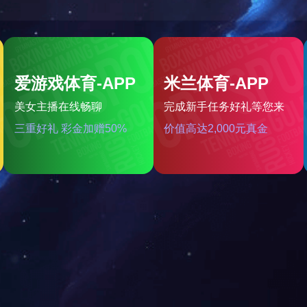
...
[详细]
台湾莱璟-CA-43SL
台湾徕通为了降低客户成本，强化国内市场，在400m
及主要零部件进行国内组装，降低成本，形成战略突破
看，...
[详细]
台湾徕通AU-900i
...
[详细]