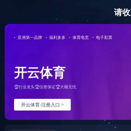
网站首页
关于我们