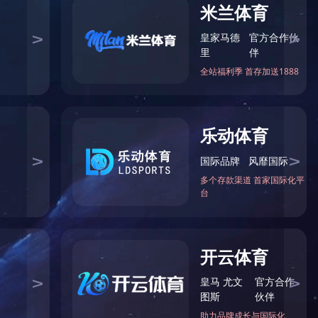
当前位置：
主页
>
产品中心
>