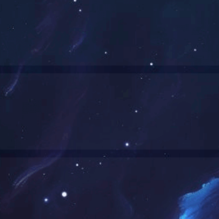
产品展示
进荣单头火花机 ZCE-50C
...
[详细]
进荣平面磨床 ZFG-818M
...
[详细]
进荣 双头火花机 ZCE-250C-2H