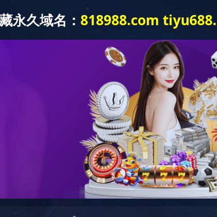
新闻中心
产品中心
成功案例