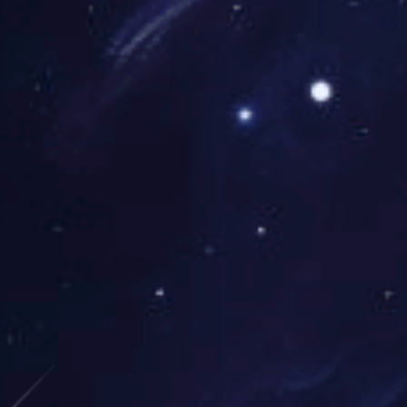
机床
友情链接
LINKS
出格
BAIDU
新浪
网站首页
关于我们
新闻中心
产品中心
成功
kaiyun·开云（中国）官方网站-kaiyun.com 版权所有
网站后台