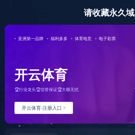
网站首页
关于我们
新闻中心