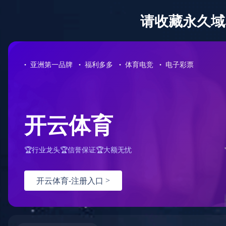
网站首页
关于我们
新闻中心