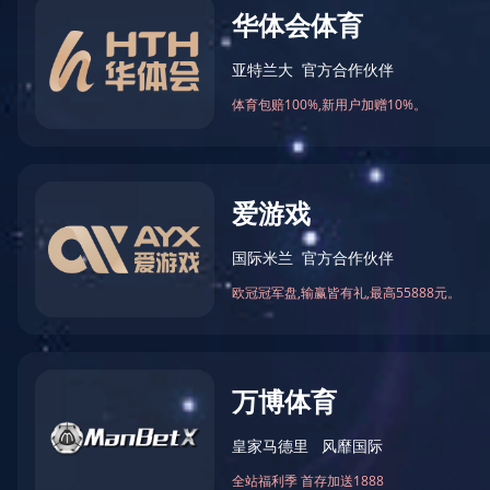
产品中心
kaiyun·开云（中国）官方网站-
现代威亚
kaiyun.com
台湾徕通（莱璟）
日本沙迪克
现代威亚
韩华走心机
kaiyun·开云（中国）官方网
站-kaiyun.com
kaiyun·开云（中国）官方网站-