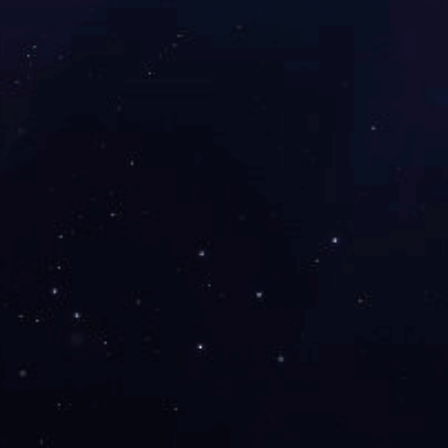
友情链接
LINKS
出格
BAIDU
新浪
网站首页
关于我们
新闻中心
kaiyun·开云（中国）官方网站-kaiyun.com 版权所有
网站后台
[向上]