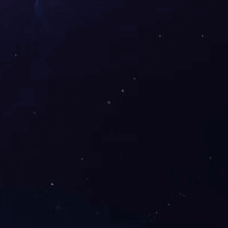
利的功能；如高级边角控制系统、自动浮动
造的高级陶瓷以实现精密加工。