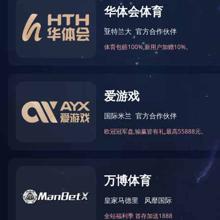
产品中心
kaiyun·开云（中国）官方网站-
kaiyun.com
台湾徕通（莱璟）
日本沙迪克
现代威亚
韩华走心机
kaiyun·开云（中国）官方网
站-kaiyun.com
kaiyun·开云（中国）官方网站-