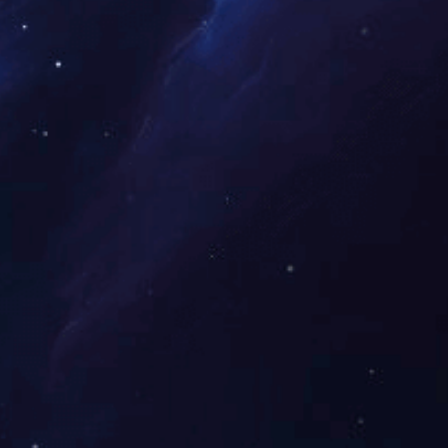
也可轻松完成加工程序。提高操作性和生产效率VL系列标准配备了多项便
控制、新的高质量表面加工电路等。此外，它还标准使用了Sodick内部制
加工槽内尺寸 宽×深 （mm）
860 x 690
各轴行程 X×Y×Z (mm)
400 x 300 x 220
U×V 轴行程 (mm)
80 x 80
最大锥角
±15°(板厚：120mm)
最大工件尺寸（喷流加工时）
830 x 610 x 215
宽×长×高 (mm)
最大工件尺寸（浸渍加工时）
830 x 610 x 200
宽×长×高 (mm)
最大加工物質量（喷流加工时）（kg）
500
最大加工物質量（浸渍加工时）(kg)
350
电极丝(mm)
0.1 ～ 0.3
电极丝张力(N)
3 ～ 23
最大电极丝进给速度(mm/sec)
420
从地面到工作台顶面的距离（mm）
900
机床主体尺寸 宽×长×高 (mm)
2020 x 2310 x 1990
*1