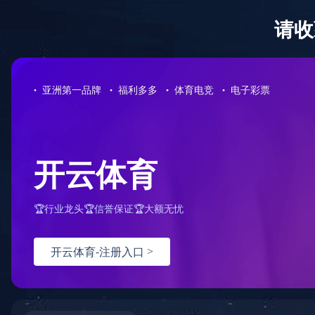
网站首页
关于我们